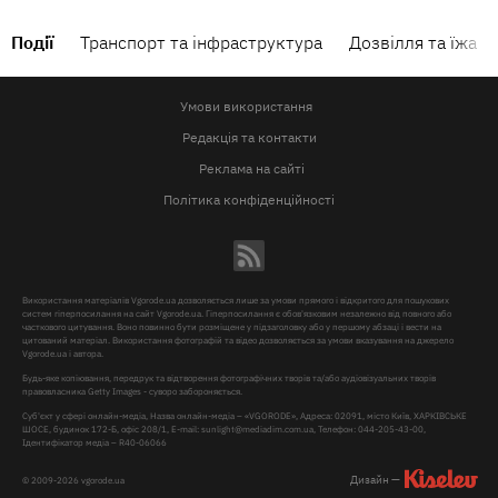
Події
Транспорт та інфраструктура
Дозвілля та їжа
Умови використання
Редакція та контакти
Реклама на сайті
Політика конфіденційності
Використання матеріалів Vgorode.ua дозволяється лише за умови прямого і відкритого для пошукових
систем гіперпосилання на сайт Vgorode.ua. Гіперпосилання є обов'язковим незалежно від повного або
часткового цитування. Воно повинно бути розміщене у підзаголовку або у першому абзаці і вести на
цитований матеріал. Використання фотографій та відео дозволяється за умови вказування на джерело
Vgorode.ua і автора.
Будь-яке копіювання, передрук та відтворення фотографічних творів та/або аудіовізуальних творів
правовласника Getty Images - суворо забороняється.
Суб'єкт у сфері онлайн-медіа, Назва онлайн-медіа – «VGORODE», Адреса: 02091, місто Київ, ХАРКІВСЬКЕ
ШОСЕ, будинок 172-Б, офіс 208/1, E-mail:
sunlight@mediadim.com.ua
, Телефон: 044-205-43-00,
Ідентифікатор медіа – R40-06066
Дизайн —
© 2009-2026 vgorode.ua